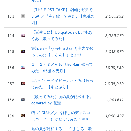
みた】
【THE FIRST TAKE】今回はガチで
153
LiSA ／『炎』歌ってみた♪ 【鬼滅の
2,061,252
刃】
【誕生日に】Ubiquitous dB／湊あ
154
2,026,770
くあ【歌ってみた】
実況者が『うっせぇわ』を全力で歌
155
2,013,870
ってみた【ころん】すとぷり
１・２・３／After the Rain 歌って
156
1,999,689
みた【96猫＆天月】
エンヴィーベイビー／さとみ【歌っ
157
2,006,029
てみた】【すとぷり】
【歌ってみた】あの夏が飽和する。
158
1,991,612
covered by 花譜
猫 ／ DISH／／ をほしのディスコ
159
1,986,427
（パーパー）が歌ってみた！＃8
あの夏が飽和する。 ／ ましろ〈歌