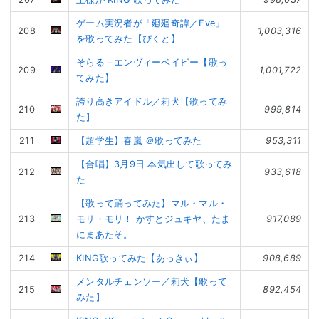
ゲーム実況者が「廻廻奇譚／Eve」
208
1,003,316
を歌ってみた【ぴくと】
そらる－エンヴィーベイビー【歌っ
209
1,001,722
てみた】
誇り高きアイドル／莉犬【歌ってみ
210
999,814
た】
211
【超学生】春嵐 ＠歌ってみた
953,311
【合唱】3月9日 本気出して歌ってみ
212
933,618
た
【歌って踊ってみた】マル・マル・
213
モリ・モリ！ かすとジュキヤ、たま
917,089
にまあたそ。
214
KING歌ってみた【あっきぃ】
908,689
メンタルチェンソー／莉犬【歌って
215
892,454
みた】