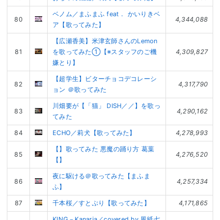
ベノム／まふまふ feat． かいりきベ
80
4,344,088
ア【歌ってみた】
【広瀬香美】米津玄師さんのLemon
81
を歌ってみた①【※スタッフのご機
4,309,827
嫌とり】
【超学生】ビターチョコデコレーシ
82
4,317,790
ョン ＠歌ってみた
川畑要が【「猫」 DISH／／】を歌っ
83
4,290,162
てみた
84
ECHO／莉犬【歌ってみた】
4,278,993
【】歌ってみた 悪魔の踊り方 葛葉
85
4,276,520
【】
夜に駆ける＠歌ってみた【まふま
86
4,257,334
ふ】
87
千本桜／すとぷり【歌ってみた】
4,171,865
KING－Kanaria／covered by 風紙七