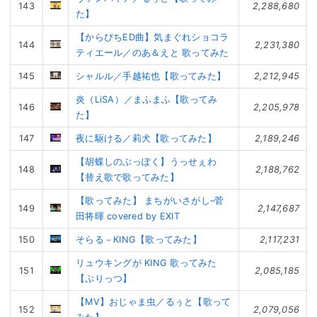
143
2,288,680
た】
【からぴちED曲】気まぐれショコラ
144
2,231,380
ティエール／のあ＆えと 歌ってみた
145
シャルル／手越祐也【歌ってみた】
2,212,945
炎（LiSA）／まふまふ【歌ってみ
146
2,205,978
た】
147
夜に駆ける／莉犬【歌ってみた】
2,189,246
【胡蝶しのぶっぽく】うっせぇわ
148
2,188,762
【替え歌で歌ってみた】
【歌ってみた】 まちがいさがし–菅
149
2,147,687
田将暉 covered by EXIT
150
そらる－KING【歌ってみた】
2,117,231
リュウキングが KING 歌ってみた
151
2,085,185
【ぷりっつ】
【MV】おじゃま虫／るぅと【歌って
152
2,079,056