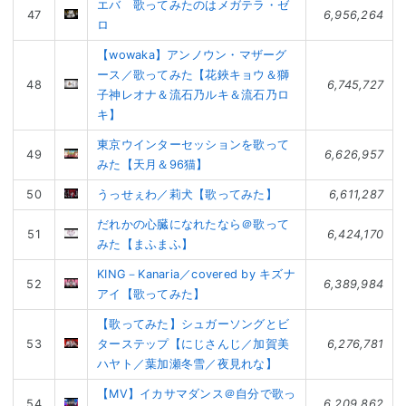
エバ 歌ってみたのはメガテラ・ゼ
47
6,956,264
ロ
【wowaka】アンノウン・マザーグ
ース／歌ってみた【花鋏キョウ＆獅
48
6,745,727
子神レオナ＆流石乃ルキ＆流石乃ロ
キ】
東京ウインターセッションを歌って
49
6,626,957
みた【天月＆96猫】
50
うっせぇわ／莉犬【歌ってみた】
6,611,287
だれかの心臓になれたなら＠歌って
51
6,424,170
みた【まふまふ】
KING－Kanaria／covered by キズナ
52
6,389,984
アイ【歌ってみた】
【歌ってみた】シュガーソングとビ
53
ターステップ【にじさんじ／加賀美
6,276,781
ハヤト／葉加瀬冬雪／夜見れな】
【MV】イカサマダンス＠自分で歌っ
54
6,209,862