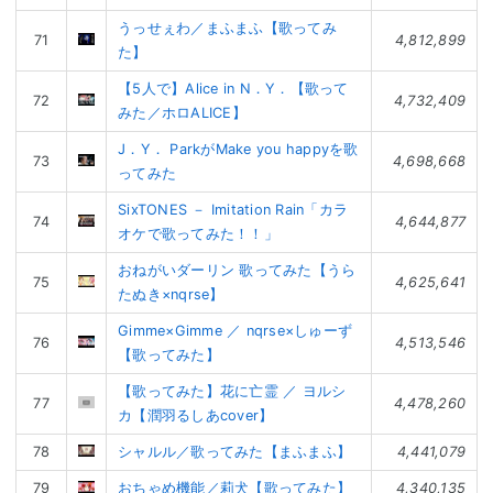
うっせぇわ／まふまふ【歌ってみ
71
4,812,899
た】
【5人で】Alice in N．Y．【歌って
72
4,732,409
みた／ホロALICE】
J．Y． ParkがMake you happyを歌
73
4,698,668
ってみた
SixTONES － Imitation Rain「カラ
74
4,644,877
オケで歌ってみた！！」
おねがいダーリン 歌ってみた【うら
75
4,625,641
たぬき×nqrse】
Gimme×Gimme ／ nqrse×しゅーず
76
4,513,546
【歌ってみた】
【歌ってみた】花に亡霊 ／ ヨルシ
77
4,478,260
カ【潤羽るしあcover】
78
シャルル／歌ってみた【まふまふ】
4,441,079
79
おちゃめ機能／莉犬【歌ってみた】
4,340,135