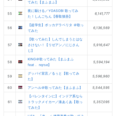
てみた【まふまふ】
夜に駆ける／YOASOBI 歌ってみ
55
6,141,777
た！しんごちん【香取慎吾】
【超学生】ボッカデラベリタ ＠歌っ
56
6,136,569
てみた
【歌ってみた】しんでしまうとはな
57
さけない！【リゼアン／にじさん
5,916,647
じ】
KING＠歌ってみた【まふまふ
58
5,594,194
feat． nqrse】
グッバイ宣言／るぅと【歌ってみ
59
5,596,960
た】
60
アンヘル＠歌ってみた【まふまふ】
5,544,595
【バレンタインに】インドア系なら
61
トラックメイカー／湊あくあ【歌っ
5,357,095
てみた】