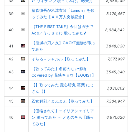
38
☪ ヴィラン ／歌ってみた。by天月
8,654,149
藤森慎吾が米津玄師「Lemon」を歌
39
8,129,467
ってみた【４０万人突破記念】
【THE FIRST TAKE】今回はガチで
40
8,084,342
Ado／うっせぇわ 歌ってみた🎵
【鬼滅の刃／炎】GACKT無惨が歌っ
41
7,848,830
てみた
42
そらる－シャルル【歌ってみた】
7,577,997
【歌ってみた】名前のない怪物
43
7,545,340
Covered by 花鋏キョウ【EGOIST】
【】歌ってみた 疑心暗鬼 葛葉 にじ
44
7,331,602
さん【】
45
乙女解剖／まふまふ【歌ってみた】
7,304,947
【侵略されて】エイリアンエイリア
46
ン 歌ってみた － ときのそら【踊っ
6,971,020
てみた】