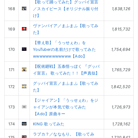
【歌って踊ってみた】グッバイ宣言
168
／スカイピース【オリジナル振り付
1,838,126
け】
ヴァンパイア／まふまふ【歌ってみ
169
1,815,732
た】
【替え歌】「うっせぇわ」を
170
YouTuberの名前だけで歌ってみた
1,754,694
wwwwwwwwwwww【Ado】
【呪術廻戦】五条悟っぽく 『グッバ
171
1,765,729
イ宣言』 歌ってみた！！【声真似】
グッバイ宣言／まふまふ【歌ってみ
172
1,842,520
た】
【ジャイアン】「うっせぇわ」をジ
173
ャイアンが本気で歌ってみた
1,726,973
【Ado】原曲キー
174
KING 歌ってみた
1,728,162
ラブカ？／ななもり。【歌ってみ
175
1,720,842