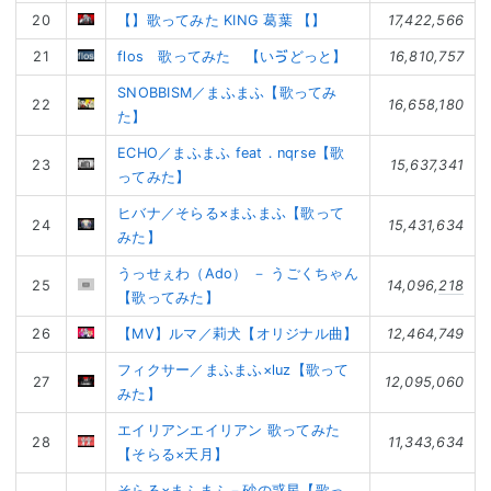
20
【】歌ってみた KING 葛葉 【】
17,422,566
21
flos 歌ってみた 【いゔどっと】
16,810,757
SNOBBISM／まふまふ【歌ってみ
22
16,658,180
た】
ECHO／まふまふ feat．nqrse【歌
23
15,637,341
ってみた】
ヒバナ／そらる×まふまふ【歌って
24
15,431,634
みた】
うっせぇわ（Ado） － うごくちゃん
25
14,096,
218
【歌ってみた】
26
【MV】ルマ／莉犬【オリジナル曲】
12,464,749
フィクサー／まふまふ×luz【歌って
27
12,095,060
みた】
エイリアンエイリアン 歌ってみた
28
11,343,634
【そらる×天月】
そらる×まふまふ－砂の惑星【歌っ