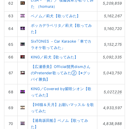
LiSA－『炎』／ 後藤真希が歌ってみ
62
5,209,859
た （homura）
63
ベノム／莉犬【歌ってみた】
5,162,267
ボッカデラベリタ／莉犬【歌ってみ
64
5,160,720
た】
SixTONES －Car Karaoke「車でカ
65
5,152,275
ラオケ歌ってみた」
66
KING／莉犬【歌ってみた】
5,092,335
【広瀬香美】Official髭男dismさん
67
のPretender歌ってみた②【※グッ
5,043,750
バイ勝負】
KING／Covered by紫咲シオン【歌
68
5,027,
226
ってみた】
【96猫＆天月】お願いマッスル を歌
69
4,933,597
ってみた
【浦島坂田船】ベノム【歌ってみ
70
4,838,988
た】