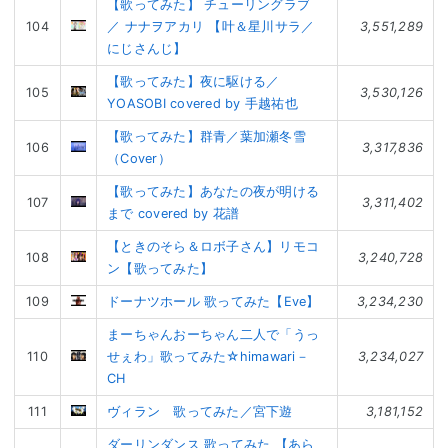
【歌ってみた】 チューリングラブ
104
／ ナナヲアカリ 【叶＆星川サラ／
3,551,289
にじさんじ】
【歌ってみた】夜に駆ける／
105
3,530,126
YOASOBI covered by 手越祐也
【歌ってみた】群青／葉加瀬冬雪
106
3,317,836
（Cover）
【歌ってみた】あなたの夜が明ける
107
3,311,402
まで covered by 花譜
【ときのそら＆ロボ子さん】リモコ
108
3,240,728
ン【歌ってみた】
109
ドーナツホール 歌ってみた【Eve】
3,234,230
まーちゃんおーちゃん二人で「うっ
110
せぇわ」歌ってみた☆himawari－
3,234,027
CH
111
ヴィラン 歌ってみた／宮下遊
3,181,152
ダーリンダンス 歌ってみた 【あら