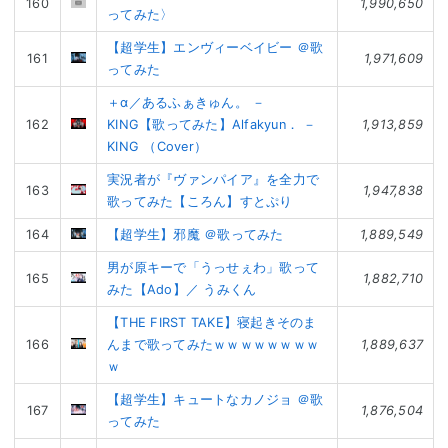
160
1,990,650
ってみた〉
【超学生】エンヴィーベイビー ＠歌
161
1,971,609
ってみた
＋α／あるふぁきゅん。 －
162
KING【歌ってみた】Alfakyun． －
1,913,859
KING （Cover）
実況者が『ヴァンパイア』を全力で
163
1,947,838
歌ってみた【ころん】すとぷり
164
【超学生】邪魔 ＠歌ってみた
1,889,549
男が原キーで「うっせぇわ」歌って
165
1,882,710
みた【Ado】／ うみくん
【THE FIRST TAKE】寝起きそのま
166
んまで歌ってみたｗｗｗｗｗｗｗｗ
1,889,637
ｗ
【超学生】キュートなカノジョ ＠歌
167
1,876,504
ってみた